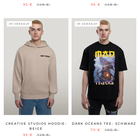
95 €
149 €
95 €
149 €
IM VERKAUF
IM VERKAUF
CREATIVE STUDIOS HOODIE-
DARK OCEANS TEE- SCHWARZ
BEIGE
70 €
100 €
95 €
149 €